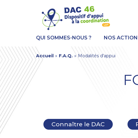
Aller
Panneau de gestion des cookies
au
contenu
principal
QUI SOMMES-NOUS ?
NOS ACTION
You
Accueil
»
F.A.Q.
»
Modalités d'appui
are
F
here
Connaître le DAC